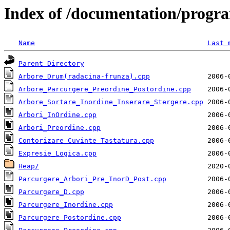
Index of /documentation/prog
Name
Last 
Parent Directory
Arbore_Drum(radacina-frunza).cpp
Arbore_Parcurgere_Preordine_Postordine.cpp
Arbore_Sortare_Inordine_Inserare_Stergere.cpp
Arbori_InOrdine.cpp
Arbori_Preordine.cpp
Contorizare_Cuvinte_Tastatura.cpp
Expresie_Logica.cpp
Heap/
Parcurgere_Arbori_Pre_InorD_Post.cpp
Parcurgere_D.cpp
Parcurgere_Inordine.cpp
Parcurgere_Postordine.cpp